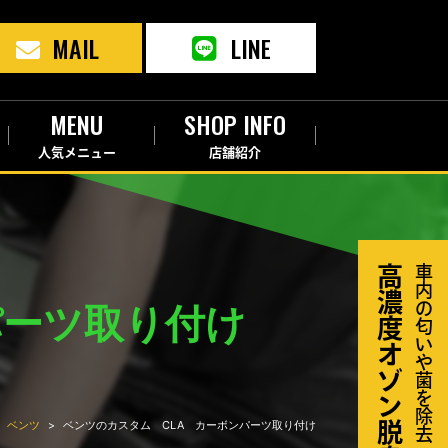
MAIL
LINE
MENU
SHOP INFO
人気メニュー
店舗紹介
高濃度オゾン脱臭器
車内の匂いや菌を除去
パーツ取り付け
ベンツ
ベンツのカスタム CLA カーボンパーツ取り付け