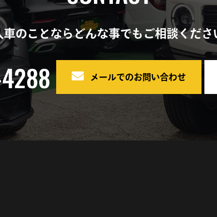
車検
入車のことならどんな事でもご相談くださ
ポルシェ
イベント
-4288
メールでのお問い合わせ
中古車販売