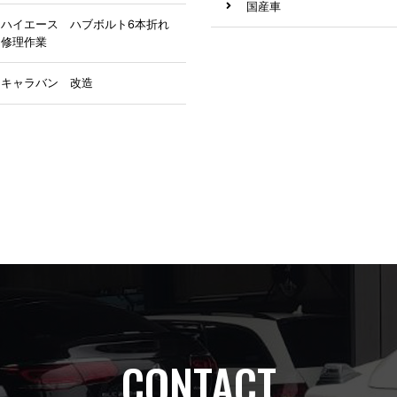
国産車
ハイエース ハブボルト6本折れ
修理作業
アルファロメオ
キャラバン 改造
修理
BMW
プリウス
アルファード
ベンツ
その他
リジカラ
CONTACT
キズ防止