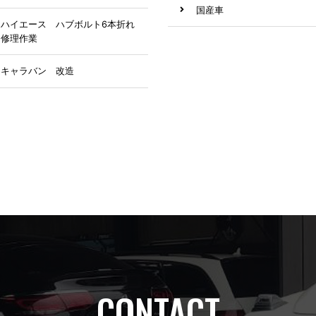
国産車
ハイエース ハブボルト6本折れ
修理作業
アルファロメオ
キャラバン 改造
修理
BMW
プリウス
アルファード
ベンツ
その他
リジカラ
CONTACT
キズ防止