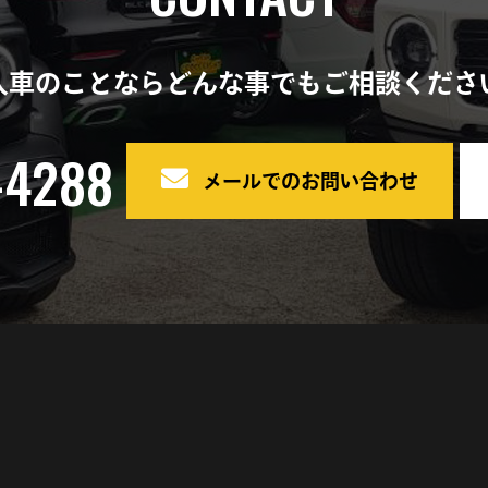
車検
入車のことならどんな事でもご相談くださ
ポルシェ
イベント
-4288
メールでのお問い合わせ
中古車販売