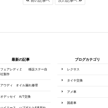
前の記事へ
次の記事へ
最新の記事
ブログカテゴリ
フェアレディＺ 移設ステー自
レクサス
社製作
タイヤ交換
アウディ オイル漏れ修理
アメ車
オデッセイ A/T交換
国産車
ハイエース ハブボルト6本折れ