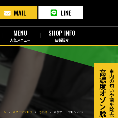
MAIL
LINE
MENU
SHOP INFO
人気メニュー
店舗紹介
高濃度オゾン脱臭器
車内の匂いや菌を除去
ホーム
スタッフブログ
その他
東京オートサロン2017