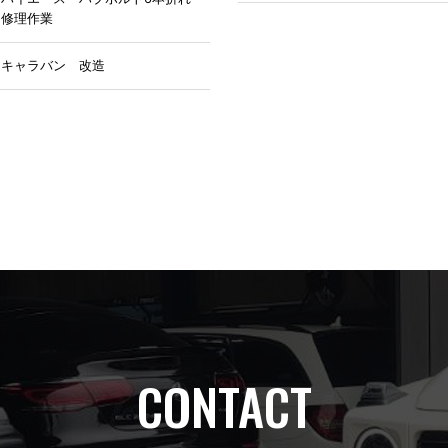
修理作業
アルファロメオ
キャラバン 改造
修理
BMW
プリウス
アルファード
ベンツ
その他
リジカラ
CONTACT
キズ防止
車検